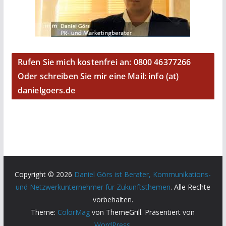
Rufen Sie mich kostenfrei an: 0800 46377266
Oder schreiben Sie mir eine Mail: info (at)
danielgoers.de
Copyright © 2026
Daniel Görs ist Berater, Kommunikations-
und Netzwerkunternehmer für Zukunftsthemen
. Alle Rechte
vorbehalten.
Theme:
ColorMag
von ThemeGrill. Präsentiert von
WordPress
.