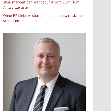
2026 markiert den Wendepunkt vom Such- zum
Antwortzeitalter
Ohne PR bleibt AI stumm – und daran wird sich so
schnell nichts ändern