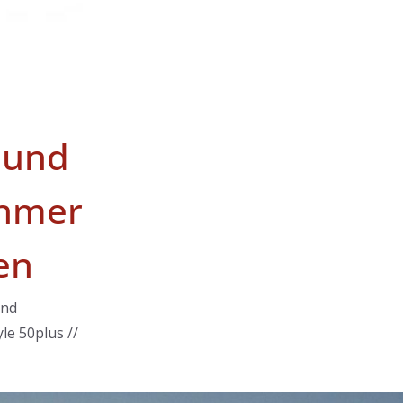
 und
hmer
en
und
le 50plus //