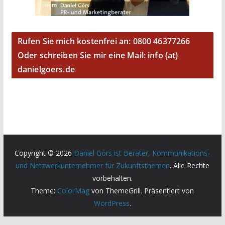
Rufen Sie mich kostenfrei an: 0800 46377266
Oder schreiben Sie mir eine Mail: info (at)
danielgoers.de
Copyright © 2026
Daniel Görs ist Berater, Kommunikations-
und Netzwerkunternehmer für Zukunftsthemen
. Alle Rechte
vorbehalten.
Theme:
ColorMag
von ThemeGrill. Präsentiert von
WordPress
.