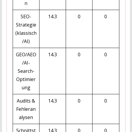
n
SEO-
14.3
0
0
Strategie
(klassisch
/AI)
GEO/AEO
14.3
0
0
/AI-
Search-
Optimier
ung
Audits &
14.3
0
0
Fehleran
alysen
Schnittst
14.3
0
0