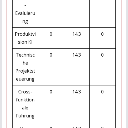
-
Evaluieru
ng
Produktvi
0
14.3
0
sion KI
Technisc
0
14.3
0
he
Projektst
euerung
Cross-
0
14.3
0
funktion
ale
Führung