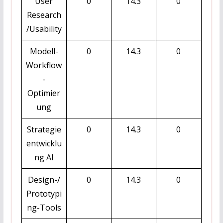
User
0
14.3
0
Research
/Usability
Modell-
0
14.3
0
Workflow
-
Optimier
ung
Strategie
0
14.3
0
entwicklu
ng AI
Design-/
0
14.3
0
Prototypi
ng-Tools