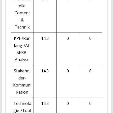
elle
Content
&
Technik
KPI-/Ran
14.3
0
0
king-/AI-
SERP-
Analyse
Stakehol
14.3
0
0
der-
Kommuni
kation
Technolo
14.3
0
0
gie-/Tool