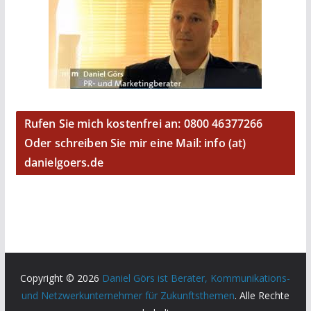
Rufen Sie mich kostenfrei an: 0800 46377266
Oder schreiben Sie mir eine Mail: info (at)
danielgoers.de
Copyright © 2026
Daniel Görs ist Berater, Kommunikations-
und Netzwerkunternehmer für Zukunftsthemen
. Alle Rechte