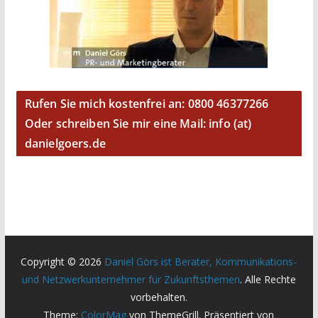
Rufen Sie mich kostenfrei an: 0800 46377266
Oder schreiben Sie mir eine Mail: info (at)
danielgoers.de
Copyright © 2026
Daniel Görs ist Berater, Kommunikations-
und Netzwerkunternehmer für Zukunftsthemen
. Alle Rechte
vorbehalten.
Theme:
ColorMag
von ThemeGrill. Präsentiert von