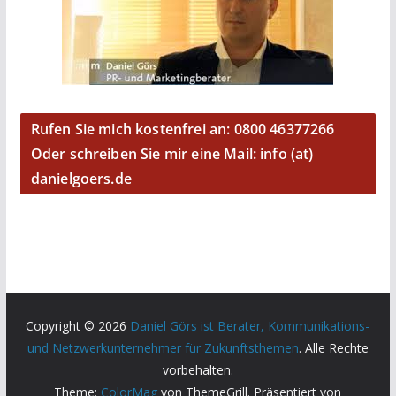
Rufen Sie mich kostenfrei an: 0800 46377266
Oder schreiben Sie mir eine Mail: info (at)
danielgoers.de
Copyright © 2026
Daniel Görs ist Berater, Kommunikations-
und Netzwerkunternehmer für Zukunftsthemen
. Alle Rechte
vorbehalten.
Theme:
ColorMag
von ThemeGrill. Präsentiert von