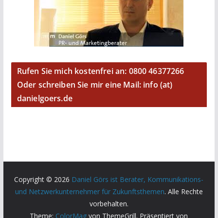
Rufen Sie mich kostenfrei an: 0800 46377266
Oder schreiben Sie mir eine Mail: info (at)
danielgoers.de
Copyright © 2026
Daniel Görs ist Berater, Kommunikations-
und Netzwerkunternehmer für Zukunftsthemen
. Alle Rechte
vorbehalten.
Theme:
ColorMag
von ThemeGrill. Präsentiert von