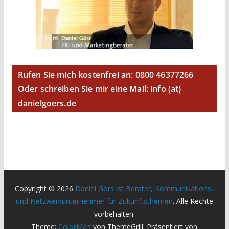
Rufen Sie mich kostenfrei an: 0800 46377266
Oder schreiben Sie mir eine Mail: info (at)
danielgoers.de
Copyright © 2026
Daniel Görs ist Berater, Kommunikations-
und Netzwerkunternehmer für Zukunftsthemen
. Alle Rechte
vorbehalten.
Theme:
ColorMag
von ThemeGrill. Präsentiert von