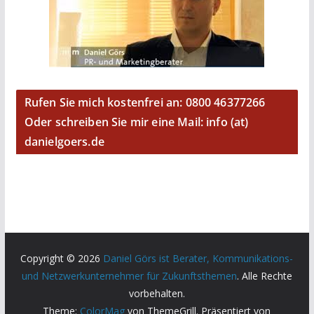
Rufen Sie mich kostenfrei an: 0800 46377266
Oder schreiben Sie mir eine Mail: info (at)
danielgoers.de
Copyright © 2026
Daniel Görs ist Berater, Kommunikations-
und Netzwerkunternehmer für Zukunftsthemen
. Alle Rechte
vorbehalten.
Theme:
ColorMag
von ThemeGrill. Präsentiert von