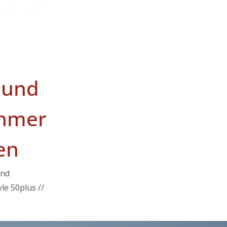
 und
hmer
en
und
le 50plus //