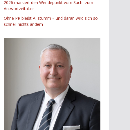
2026 markiert den Wendepunkt vom Such- zum
Antwortzeitalter
Ohne PR bleibt AI stumm – und daran wird sich so
schnell nichts ändern