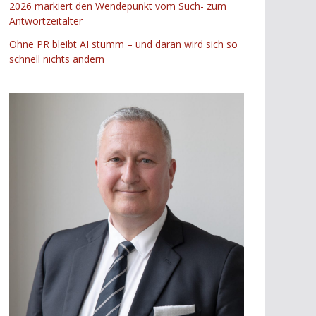
2026 markiert den Wendepunkt vom Such- zum
Antwortzeitalter
Ohne PR bleibt AI stumm – und daran wird sich so
schnell nichts ändern