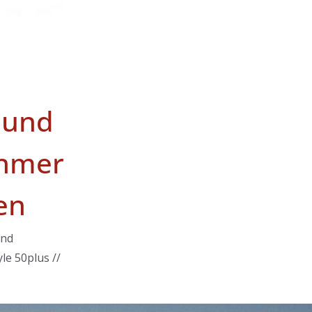
 und
hmer
en
und
le 50plus //