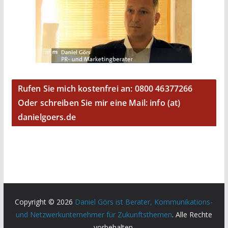
Rufen Sie mich kostenfrei an: 0800 46377266
Oder schreiben Sie mir eine Mail: info (at)
danielgoers.de
Copyright © 2026
Daniel Görs ist Berater, Kommunikations-
und Netzwerkunternehmer für Zukunftsthemen
. Alle Rechte
vorbehalten.