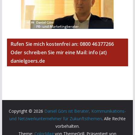
Rufen Sie mich kostenfrei an: 0800 46377266
Oder schreiben Sie mir eine Mail: info (at)
danielgoers.de
Copyright © 2026
Daniel Görs ist Berater, Kommunikations-
und Netzwerkunternehmer für Zukunftsthemen
. Alle Rechte
vorbehalten.
Theme:
ColorMag
von ThemeGrill. Präsentiert von