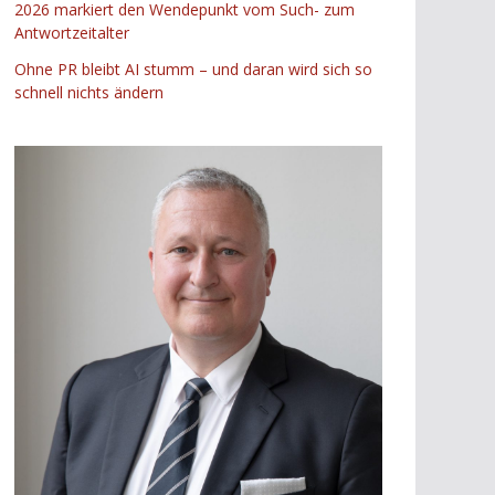
2026 markiert den Wendepunkt vom Such- zum
Antwortzeitalter
Ohne PR bleibt AI stumm – und daran wird sich so
schnell nichts ändern