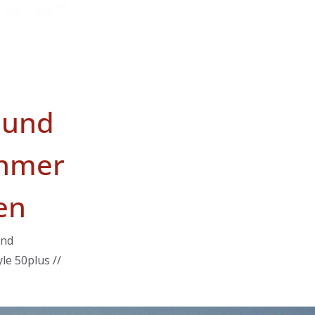
 und
hmer
en
und
le 50plus //