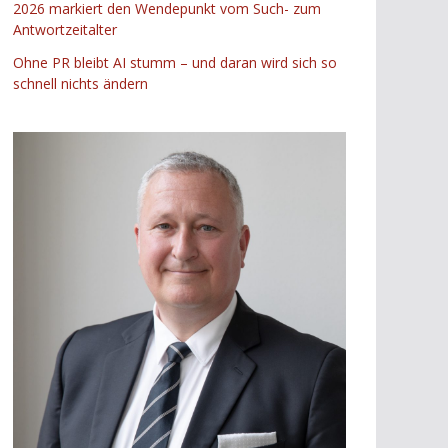
2026 markiert den Wendepunkt vom Such- zum
Antwortzeitalter
Ohne PR bleibt AI stumm – und daran wird sich so
schnell nichts ändern