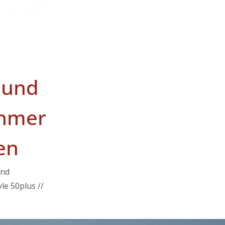
 und
hmer
en
und
le 50plus //