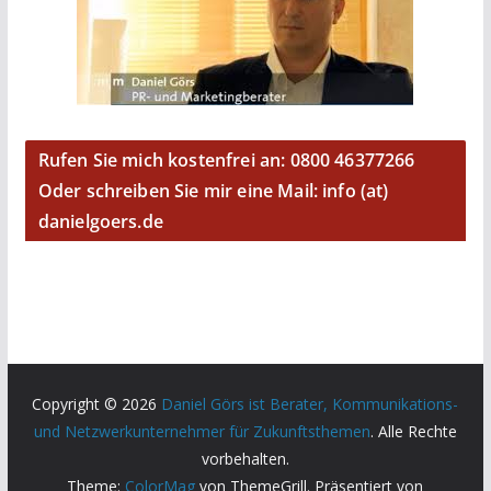
Rufen Sie mich kostenfrei an: 0800 46377266
Oder schreiben Sie mir eine Mail: info (at)
danielgoers.de
Copyright © 2026
Daniel Görs ist Berater, Kommunikations-
und Netzwerkunternehmer für Zukunftsthemen
. Alle Rechte
vorbehalten.
Theme:
ColorMag
von ThemeGrill. Präsentiert von