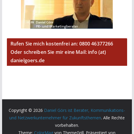
Rufen Sie mich kostenfrei an: 0800 46377266
Oder schreiben Sie mir eine Mail: info (at)
danielgoers.de
Copyright © 2026
Daniel Görs ist Berater, Kommunikations-
und Netzwerkunternehmer für Zukunftsthemen
. Alle Rechte
vorbehalten.
Theme:
ColorMag
von ThemeGrill. Präsentiert von