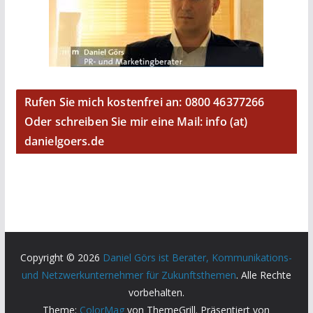
Rufen Sie mich kostenfrei an: 0800 46377266
Oder schreiben Sie mir eine Mail: info (at)
danielgoers.de
Copyright © 2026
Daniel Görs ist Berater, Kommunikations-
und Netzwerkunternehmer für Zukunftsthemen
. Alle Rechte
vorbehalten.
Theme:
ColorMag
von ThemeGrill. Präsentiert von