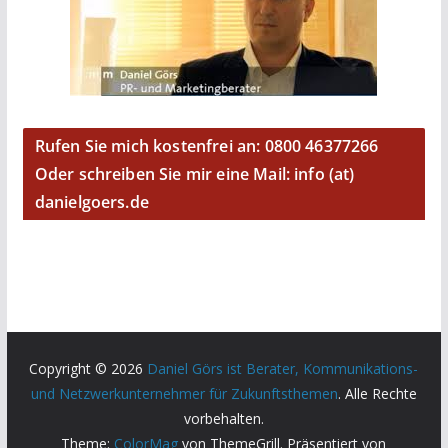
Rufen Sie mich kostenfrei an: 0800 46377266
Oder schreiben Sie mir eine Mail: info (at)
danielgoers.de
Copyright © 2026
Daniel Görs ist Berater, Kommunikations-
und Netzwerkunternehmer für Zukunftsthemen
. Alle Rechte
vorbehalten.
Theme:
ColorMag
von ThemeGrill. Präsentiert von