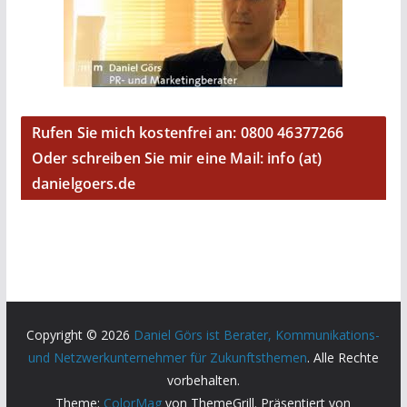
Rufen Sie mich kostenfrei an: 0800 46377266
Oder schreiben Sie mir eine Mail: info (at)
danielgoers.de
Copyright © 2026
Daniel Görs ist Berater, Kommunikations-
und Netzwerkunternehmer für Zukunftsthemen
. Alle Rechte
vorbehalten.
Theme:
ColorMag
von ThemeGrill. Präsentiert von