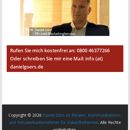
Rufen Sie mich kostenfrei an: 0800 46377266
Oder schreiben Sie mir eine Mail: info (at)
danielgoers.de
Copyright © 2026
Daniel Görs ist Berater, Kommunikations-
und Netzwerkunternehmer für Zukunftsthemen
. Alle Rechte
vorbehalten.