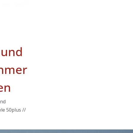
 und
hmer
en
und
le 50plus //