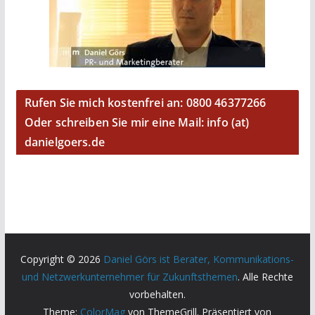
Rufen Sie mich kostenfrei an: 0800 46377266
Oder schreiben Sie mir eine Mail: info (at)
danielgoers.de
Copyright © 2026
Daniel Görs ist Berater, Kommunikations-
und Netzwerkunternehmer für Zukunftsthemen
. Alle Rechte
vorbehalten.
Theme:
ColorMag
von ThemeGrill. Präsentiert von