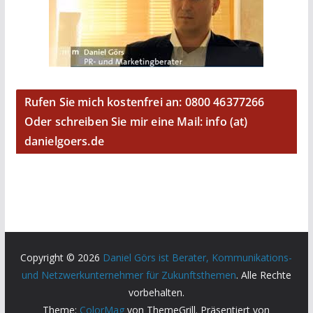
Rufen Sie mich kostenfrei an: 0800 46377266
Oder schreiben Sie mir eine Mail: info (at)
danielgoers.de
Copyright © 2026
Daniel Görs ist Berater, Kommunikations-
und Netzwerkunternehmer für Zukunftsthemen
. Alle Rechte
vorbehalten.
Theme:
ColorMag
von ThemeGrill. Präsentiert von