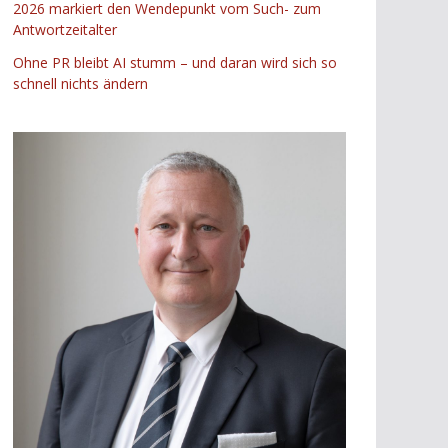
2026 markiert den Wendepunkt vom Such- zum
Antwortzeitalter
Ohne PR bleibt AI stumm – und daran wird sich so
schnell nichts ändern