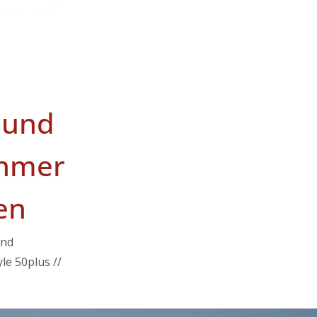
 und
hmer
en
und
le 50plus //