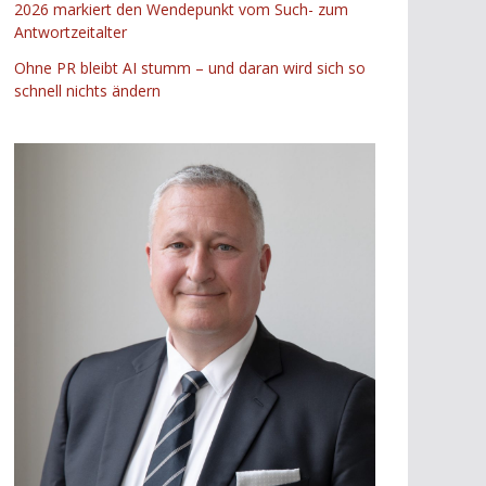
2026 markiert den Wendepunkt vom Such- zum
Antwortzeitalter
Ohne PR bleibt AI stumm – und daran wird sich so
schnell nichts ändern