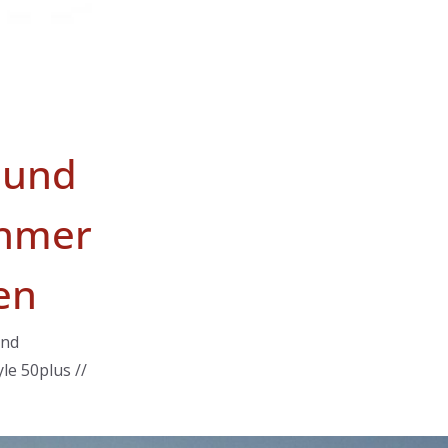
 und
hmer
en
und
le 50plus //