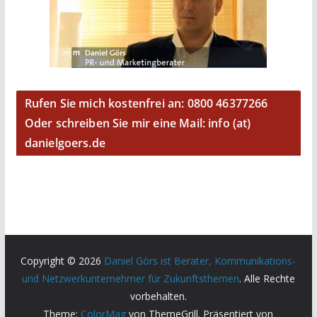
Rufen Sie mich kostenfrei an: 0800 46377266
Oder schreiben Sie mir eine Mail: info (at)
danielgoers.de
Copyright © 2026
Daniel Görs ist Berater, Kommunikations-
und Netzwerkunternehmer für Zukunftsthemen
. Alle Rechte
vorbehalten.
Theme:
ColorMag
von ThemeGrill. Präsentiert von