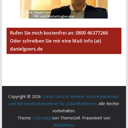
Rufen Sie mich kostenfrei an: 0800 46377266
Oder schreiben Sie mir eine Mail: info (at)
danielgoers.de
Copyright © 2026
Daniel Görs ist Berater, Kommunikations-
und Netzwerkunternehmer für Zukunftsthemen
. Alle Rechte
vorbehalten.
Theme:
ColorMag
von ThemeGrill. Präsentiert von
WordPress
.